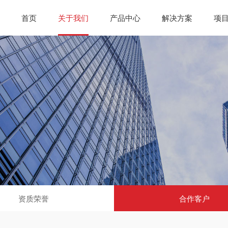
首页
关于我们
产品中心
解决方案
项
资质荣誉
合作客户