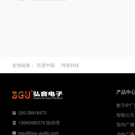
友情链接：
百度中国
纬度科技
产品中
数字IP广
020-28918470
智能公共
13660486379 陈经理
室内广播
bgu@bgu-audio.com
户外广播