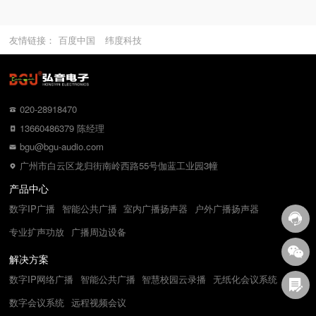
友情链接：
百度中国
纬度科技
020-28918470
13660486379 陈经理
bgu@bgu-audio.com
广州市白云区龙归街南岭西路55号伽蓝工业园3幢
产品中心
数字IP广播
智能公共广播
室内广播扬声器
户外广播扬声器
专业扩声功放
广播周边设备
解决方案
数字IP网络广播
智能公共广播
智慧校园云录播
无纸化会议系统
数字会议系统
远程视频会议