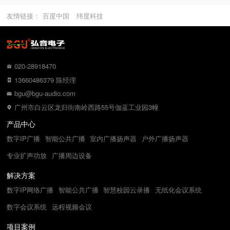
友情链接：
百度中国
纬度科技
020-28918470
13660486379 陈经理
bgu@bgu-audio.com
广州市白云区龙归街南岭西路55号伽蓝工业园3幢
产品中心
数字IP广播
智能公共广播
室内广播扬声器
户外广播扬声器
专业扩声功放
广播周边设备
解决方案
数字IP网络广播
智能公共广播
智慧校园云录播
无纸化会议系统
数字会议系统
远程视频会议
项目案例