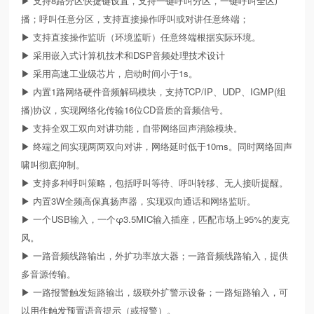
▶ 支持8路分区快捷键设置，支持一键呼叫分区，一键呼叫全区广
播；呼叫任意分区，支持直接操作呼叫或对讲任意终端；
▶ 支持直接操作监听（环境监听）任意终端根据实际环境。
▶ 采用嵌入式计算机技术和DSP音频处理技术设计
▶ 采用高速工业级芯片，启动时间小于1s。
▶ 内置1路网络硬件音频解码模块，支持TCP/IP、UDP、IGMP(组
播)协议，实现网络化传输16位CD音质的音频信号。
▶ 支持全双工双向对讲功能，自带网络回声消除模块。
▶ 终端之间实现两两双向对讲，网络延时低于10ms。同时网络回声
啸叫彻底抑制。
▶ 支持多种呼叫策略，包括呼叫等待、呼叫转移、无人接听提醒。
▶ 内置3W全频高保真扬声器，实现双向通话和网络监听。
▶ 一个USB输入，一个φ3.5MIC输入插座，匹配市场上95%的麦克
风。
▶ 一路音频线路输出，外扩功率放大器；一路音频线路输入，提供
多音源传输。
▶ 一路报警触发短路输出，级联外扩警示设备；一路短路输入，可
以用作触发预置语音提示（或报警）。