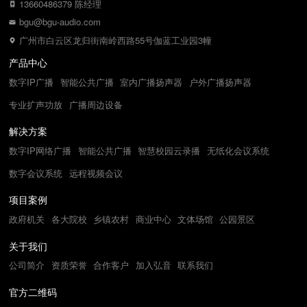
13660486379 陈经理
bgu@bgu-audio.com
广州市白云区龙归街南岭西路55号伽蓝工业园3幢
产品中心
数字IP广播
智能公共广播
室内广播扬声器
户外广播扬声器
专业扩声功放
广播周边设备
解决方案
数字IP网络广播
智能公共广播
智慧校园云录播
无纸化会议系统
数字会议系统
远程视频会议
项目案例
政府机关
各大院校
乡镇农村
商业中心
文体场馆
公园景区
关于我们
公司简介
资质荣誉
合作客户
加入弘音
联系我们
官方二维码